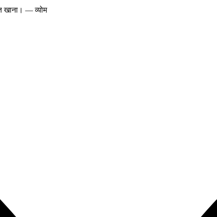
ात खाना। — व्योम