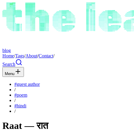
blog
Home
/
Tags
/
About
/
Contact
/
Search
Menu
#guest author
/
#poem
/
#hindi
/
Raat — रात